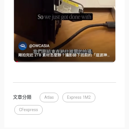
文章分類
Atlas
Express 1M2
CFexpress