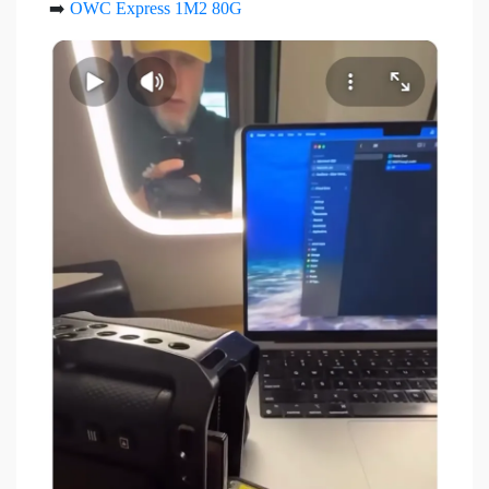
➡️
OWC Express 1M2 80G